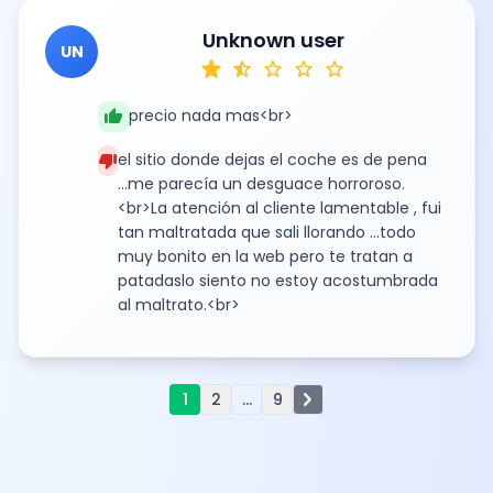
Unknown user
UN
star
star_half
star
star
star
thumb_up
precio nada mas<br>
thumb_down
el sitio donde dejas el coche es de pena
...me parecía un desguace horroroso.
<br>La atención al cliente lamentable , fui
tan maltratada que sali llorando ...todo
muy bonito en la web pero te tratan a
patadaslo siento no estoy acostumbrada
al maltrato.<br>
chevron_right
1
2
...
9