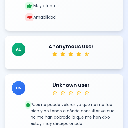
thumb_up
Muy atentos
thumb_down
Amabilidad
Anonymous user
AU
star
star
star
star
star_half
Unknown user
UN
star
star
star
star
star
thumb_up
Pues no puedo valorar ya que no me fue
bien y no tengo a dónde consultar ya que
no me han cobrado lo que me han dixo
estoy muy decepcionado