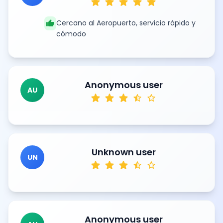
star
star
star
star
star
thumb_up
Cercano al Aeropuerto, servicio rápido y
cómodo
Anonymous user
AU
star
star
star
star_half
star
Unknown user
UN
star
star
star
star_half
star
Anonymous user