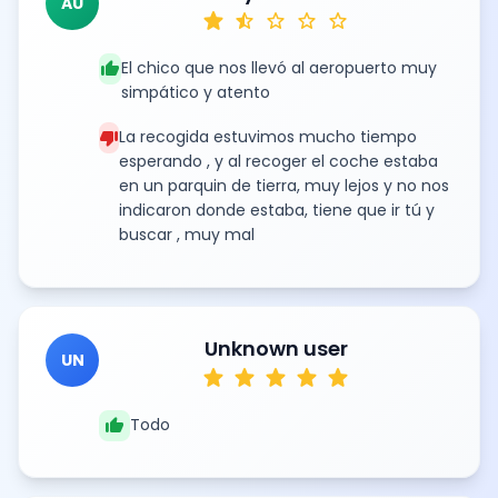
AU
star
star_half
star
star
star
thumb_up
El chico que nos llevó al aeropuerto muy
simpático y atento
thumb_down
La recogida estuvimos mucho tiempo
esperando , y al recoger el coche estaba
en un parquin de tierra, muy lejos y no nos
indicaron donde estaba, tiene que ir tú y
buscar , muy mal
Unknown user
UN
star
star
star
star
star
thumb_up
Todo