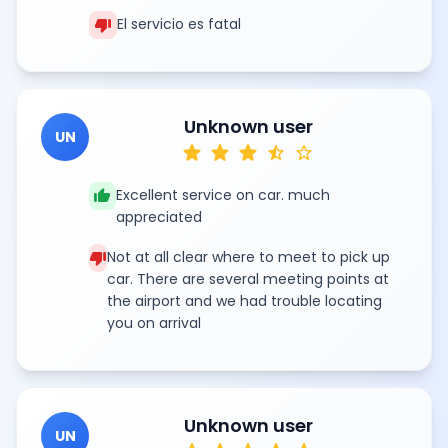
thumb_down
El servicio es fatal
Unknown user
UN
star
star
star
star_half
star
thumb_up
Excellent service on car. much
appreciated
thumb_down
Not at all clear where to meet to pick up
car. There are several meeting points at
the airport and we had trouble locating
you on arrival
Unknown user
UN