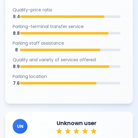
Quality-price ratio
8.4
Parking-terminal transfer service
8.8
Parking staff assistance
8
Quality and variety of services offered
8.9
Parking location
7.6
Unknown user
UN
star
star
star
star
star