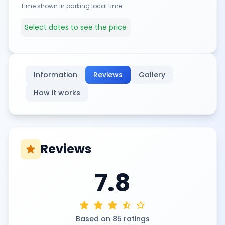
Time shown in parking local time
Select dates to see the price
Information
Reviews
Gallery
How it works
Reviews
star
7.8
star
star
star
star_half
star
Based on 85 ratings