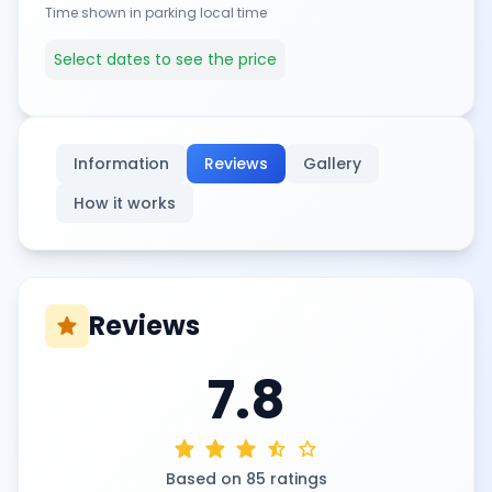
Time shown in parking local time
Select dates to see the price
Information
Reviews
Gallery
How it works
Reviews
star
7.8
star
star
star
star_half
star
Based on 85 ratings