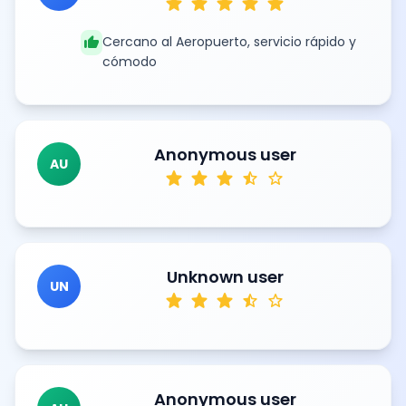
star
star
star
star
star
thumb_up
Cercano al Aeropuerto, servicio rápido y
cómodo
Anonymous user
AU
star
star
star
star_half
star
Unknown user
UN
star
star
star
star_half
star
Anonymous user