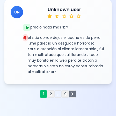
Unknown user
UN
star
star_half
star
star
star
thumb_up
precio nada mas<br>
thumb_down
el sitio donde dejas el coche es de pena
...me parecía un desguace horroroso.
<br>La atención al cliente lamentable , fui
tan maltratada que sali llorando ...todo
muy bonito en la web pero te tratan a
patadaslo siento no estoy acostumbrada
al maltrato.<br>
chevron_right
1
2
...
9