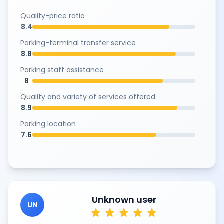
Quality-price ratio
8.4
Parking-terminal transfer service
8.8
Parking staff assistance
8
Quality and variety of services offered
8.9
Parking location
7.6
Unknown user
UN
star
star
star
star
star