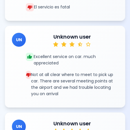
thumb_down
El servicio es fatal
Unknown user
UN
star
star
star
star_half
star
thumb_up
Excellent service on car. much
appreciated
thumb_down
Not at all clear where to meet to pick up
car. There are several meeting points at
the airport and we had trouble locating
you on arrival
Unknown user
UN