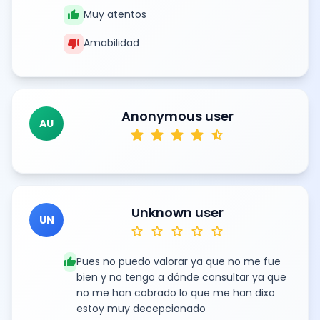
thumb_up
Muy atentos
thumb_down
Amabilidad
Anonymous user
AU
star
star
star
star
star_half
Unknown user
UN
star
star
star
star
star
thumb_up
Pues no puedo valorar ya que no me fue
bien y no tengo a dónde consultar ya que
no me han cobrado lo que me han dixo
estoy muy decepcionado