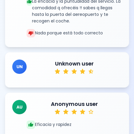
thumb_up
La eficacia y la puntualidad del servicio. La
comodidad q ofrecéis !! sabes q llegas
hasta la puerta del aereopuerto y te
recogen el coche.
thumb_down
Nada porque está todo correcto
Unknown user
UN
star
star
star
star
star_half
Anonymous user
AU
star
star
star
star
star
thumb_up
Eficacia y rapidez