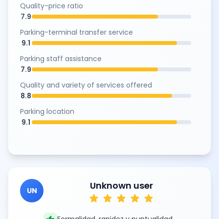
Quality-price ratio
7.9
Parking-terminal transfer service
9.1
Parking staff assistance
7.9
Quality and variety of services offered
8.8
Parking location
9.1
Unknown user
UN
star
star
star
star
star
Formalidad, rapidez y puntualidad.