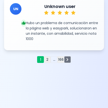
Unknown user
UN
star
star
star
star
star
thumb_up
Hubo un problema de comunicación entre
la página web y easypark, solucionaron en
un instante, con amabilidad, servicio nota
1000
chevron_right
1
2
...
166