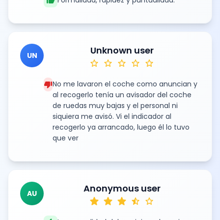
thumb_up
Unknown user
UN
star
star
star
star
star
thumb_down
No me lavaron el coche como anuncian y
al recogerlo tenía un avisador del coche
de ruedas muy bajas y el personal ni
siquiera me avisó. Vi el indicador al
recogerlo ya arrancado, luego él lo tuvo
que ver
Anonymous user
AU
star
star
star
star_half
star