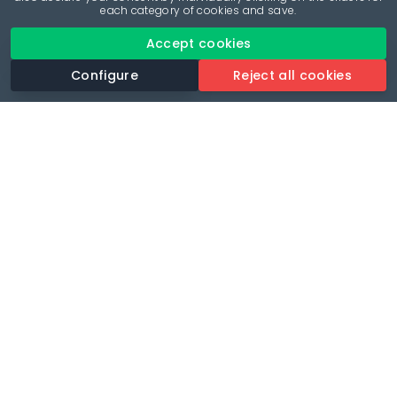
each category of cookies and save.
Accept cookies
Configure
Reject all cookies
Revolutionise your parking experience with the most
comprehensive parking app.
Language
🌐