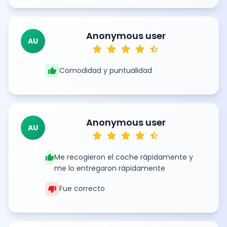
Anonymous user
AU
star
star
star
star
star_half
thumb_up
Comodidad y puntualidad
Anonymous user
AU
star
star
star
star
star_half
thumb_up
Me recogieron el coche rápidamente y
me lo entregaron rápidamente
thumb_down
Fue correcto