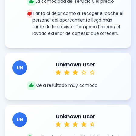
thumb_up
La comodidad del servicio y el precio
thumb_down
Tanto al dejar como al recoger el coche el
personal del aparcamiento llegó más
tarde de lo previsto. Tampoco hicieron el
lavado exterior de cortesía que ofrecen.
Unknown user
UN
star
star
star
star
star
thumb_up
Me a resultado muy comodo
Unknown user
UN
star
star
star
star
star_half