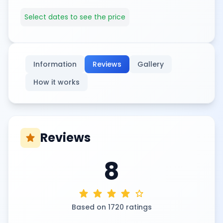
Select dates to see the price
Information
Reviews
Gallery
How it works
Reviews
star
8
star
star
star
star
star
Based on 1720 ratings