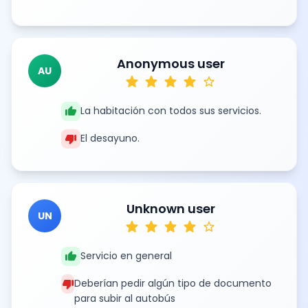
Anonymous user
AU
star
star
star
star
star
thumb_up
La habitación con todos sus servicios.
thumb_down
El desayuno.
Unknown user
UN
star
star
star
star
star
thumb_up
Servicio en general
thumb_down
Deberían pedir algún tipo de documento
para subir al autobús