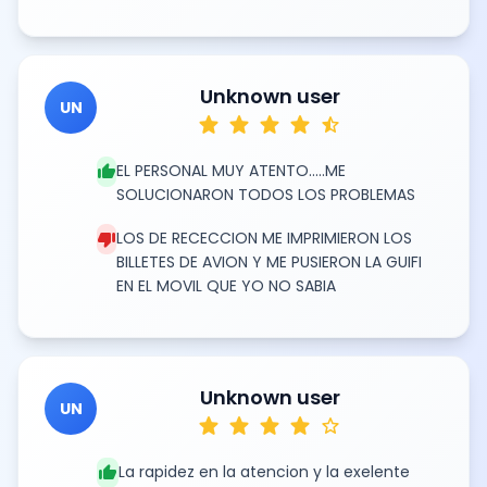
Unknown user
UN
star
star
star
star
star_half
thumb_up
EL PERSONAL MUY ATENTO.....ME
SOLUCIONARON TODOS LOS PROBLEMAS
thumb_down
LOS DE RECECCION ME IMPRIMIERON LOS
BILLETES DE AVION Y ME PUSIERON LA GUIFI
EN EL MOVIL QUE YO NO SABIA
Unknown user
UN
star
star
star
star
star
thumb_up
La rapidez en la atencion y la exelente