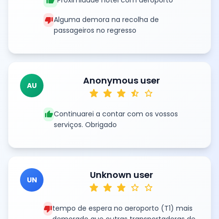
thumb_up
thumb_down
Alguma demora na recolha de
passageiros no regresso
Anonymous user
AU
star
star
star
star_half
star
thumb_up
Continuarei a contar com os vossos
serviços. Obrigado
Unknown user
UN
star
star
star
star
star
thumb_down
tempo de espera no aeroporto (T1) mais
demorado que outras transportadoras de