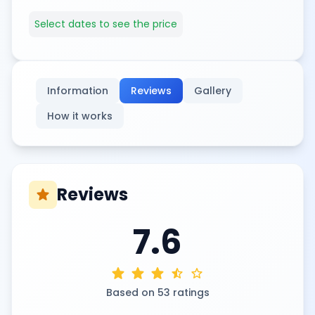
Select dates to see the price
Information
Reviews
Gallery
How it works
Reviews
star
7.6
star
star
star
star_half
star
Based on 53 ratings