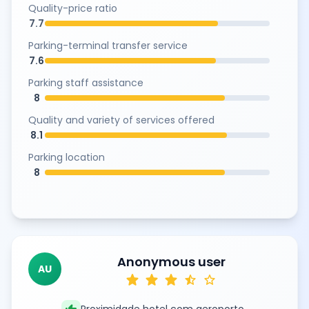
Quality-price ratio
7.7
Parking-terminal transfer service
7.6
Parking staff assistance
8
Quality and variety of services offered
8.1
Parking location
8
Anonymous user
AU
star
star
star
star_half
star
Proximidade hotel com aeroporto