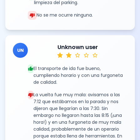
limpieza del parking.
thumb_down
No se me ocurre ninguna.
Unknown user
UN
star
star
star
star
star
thumb_up
El transporte de ida fue bueno,
cumpliendo horario y con una furgoneta
de calidad.
thumb_down
La vuelta fue muy mala: avisamos a las
7:12 que estábamos en la parada y nos
dijeron que llegarían a las 7:30. Sin
embargo no llegaron hasta las 8:15 (¡una
hora!) y en una furgoneta de muy mala
calidad, probablemente de un operario
porque estaba llena de herramientas. En