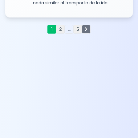
nada similar al transporte de la ida.
chevron_right
1
2
...
5