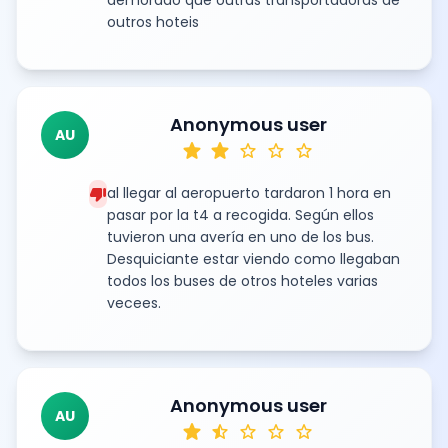
outros hoteis
Anonymous user
AU
star
star
star
star
star
thumb_down
al llegar al aeropuerto tardaron 1 hora en
pasar por la t4 a recogida. Según ellos
tuvieron una avería en uno de los bus.
Desquiciante estar viendo como llegaban
todos los buses de otros hoteles varias
vecees.
Anonymous user
AU
star
star_half
star
star
star