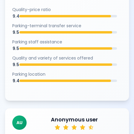
Quality-price ratio
9.4
Parking-terminal transfer service
9.5
Parking staff assistance
9.5
Quality and variety of services offered
9.5
Parking location
9.4
Anonymous user
AU
star
star
star
star
star_half