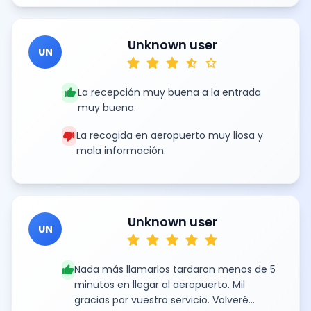
Unknown user
UN
star
star
star
star_half
star
thumb_up
La recepción muy buena a la entrada
muy buena.
thumb_down
La recogida en aeropuerto muy liosa y
mala información.
Unknown user
UN
star
star
star
star
star
thumb_up
Nada más llamarlos tardaron menos de 5
minutos en llegar al aeropuerto. Mil
gracias por vuestro servicio. Volveré...