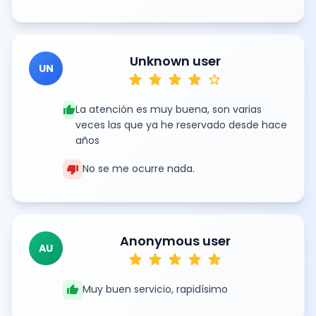
Unknown user
UN
star
star
star
star
star
thumb_up
La atención es muy buena, son varias
veces las que ya he reservado desde hace
años
thumb_down
No se me ocurre nada.
Anonymous user
AU
star
star
star
star
star
thumb_up
Muy buen servicio, rapidísimo