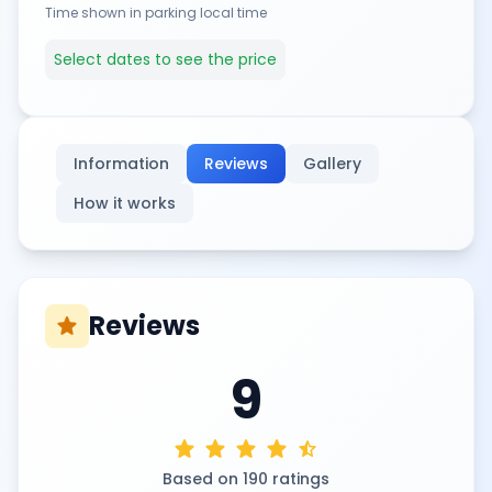
Time shown in parking local time
Select dates to see the price
Information
Reviews
Gallery
How it works
Reviews
star
9
star
star
star
star
star_half
Based on 190 ratings