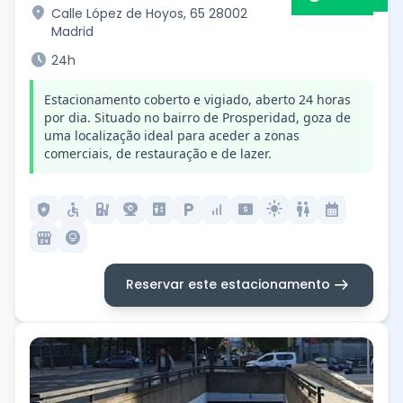
location_on
Calle López de Hoyos, 65 28002
Madrid
schedule
24h
Estacionamento coberto e vigiado, aberto 24 horas
por dia. Situado no bairro de Prosperidad, goza de
uma localização ideal para aceder a zonas
comerciais, de restauração e de lazer.
local_police
accessible
ev_station
camera_video
elevator
local_parking
signal_cellular_alt
local_atm
light_mode
wc
calendar_month
local_convenience_store
lightbulb_circle
arrow_right_alt
Reservar este estacionamento