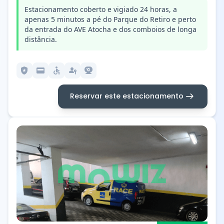
Estacionamento coberto e vigiado 24 horas, a
apenas 5 minutos a pé do Parque do Retiro e perto
da entrada do AVE Atocha e dos comboios de longa
distância.
local_police
credit_card
accessible
passkey
camera_video
arrow_right_alt
Reservar este estacionamento