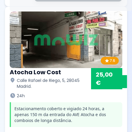
star
7.6
Atocha Low Cost
25,00
location_on
Calle Rafael de Riego, 5, 28045
€
Madrid.
schedule
24h
Estacionamento coberto e vigiado 24 horas, a
apenas 150 m da entrada do AVE Atocha e dos
comboios de longa distância.