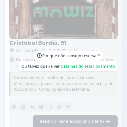
Cristóbal Bordiú, 51
location_on
Cristóbal Bodiú, 51, 28003 Madrid, Espanha
help
Por que não consigo reservar?
schedule
De segunda a sexta, das 7h às 23h. Sábados, das
7h às 22h, e domingos e feriados, das 9h às 22h.
Ou talvez queira ver
detalhes do estacionamento
Estacionamento localizado junto a Nuevos
Ministerios, a poucos minutos da zona financeira de
AZCA e do El Corte Inglés de Castellana.
local_police
credit_card
passkey
camera_video
signal_cellular_alt
wc
motorcycle
arrow_right_alt
Reservar este estacionamento