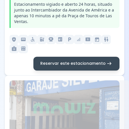
Estacionamento vigiado e aberto 24 horas, situado
junto ao Intercambiador da Avenida de América e a
apenas 10 minutos a pé da Praça de Touros de Las
Ventas.
local_police
credit_card
accessible
ev_station
camera_video
elevator
local_parking
signal_cellular_alt
local_atm
today
wc
medical_services
local_convenience_store
arrow_right_alt
Reservar este estacionamento