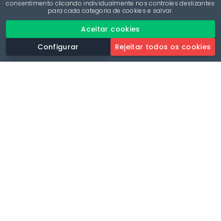
consentimento clicando individualmente nos controles deslizantes
para cada categoria de cookies e salvar.
Aceitar cookies
Configurar
Rejeitar todos os cookies
Revolucione a sua experiência de estacionamento com a
aplicação de estacionamento mais completa.
Idioma
🌐