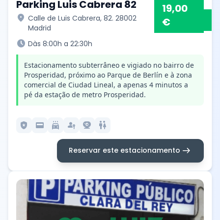
Parking Luis Cabrera 82
19,00
location_on
Calle de Luis Cabrera, 82. 28002
€
Madrid
schedule
Dàs 8:00h a 22:30h
Estacionamento subterrâneo e vigiado no bairro de
Prosperidad, próximo ao Parque de Berlín e à zona
comercial de Ciudad Lineal, a apenas 4 minutos a
pé da estação de metro Prosperidad.
local_police
credit_card
local_car_wash
passkey
camera_video
wc
arrow_right_alt
Reservar este estacionamento