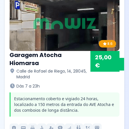
star
8.6
Garagem Atocha
25,00
Hiomarsa
€
location_on
Calle de Rafael de Riego, 14, 28045,
Madrid
schedule
Dàs 7 a 23h
Estacionamento coberto e vigiado 24 horas,
localizado a 150 metros da entrada do AVE Atocha e
dos comboios de longa distância.
local_police
credit_card
local_car_wash
accessible
passkey
camera_video
signal_cellular_alt
wc
phone_callback
local_convenience_store