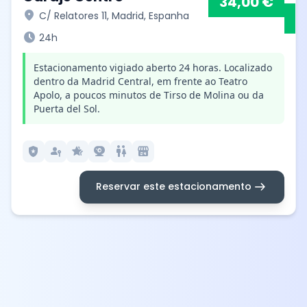
34,00 €
location_on
C/ Relatores 11, Madrid, Espanha
schedule
24h
Estacionamento vigiado aberto 24 horas. Localizado
dentro da Madrid Central, em frente ao Teatro
Apolo, a poucos minutos de Tirso de Molina ou da
Puerta del Sol.
local_police
passkey
hotel_class
camera_video
wc
local_convenience_store
arrow_right_alt
Reservar este estacionamento