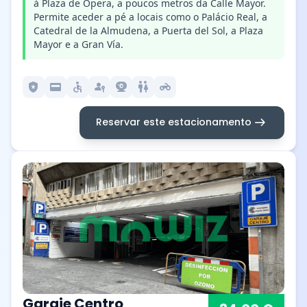
à Plaza de Ópera, a poucos metros da Calle Mayor.
Permite aceder a pé a locais como o Palácio Real, a
Catedral de la Almudena, a Puerta del Sol, a Plaza
Mayor e a Gran Vía.
local_police
credit_card
accessible
passkey
camera_video
wc
motorcycle
arrow_right_alt
Reservar este estacionamento
Garaje Centro