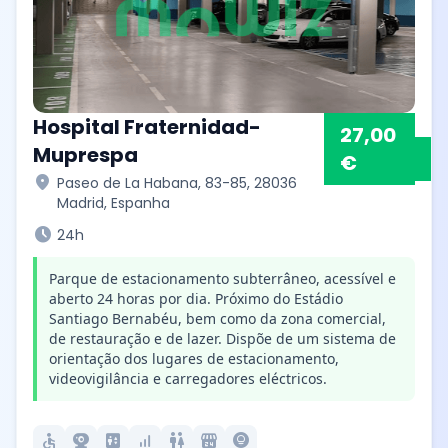
Hospital Fraternidad-
27,00
Muprespa
€
location_on
Paseo de La Habana, 83-85, 28036
Madrid, Espanha
schedule
24h
Parque de estacionamento subterrâneo, acessível e
aberto 24 horas por dia. Próximo do Estádio
Santiago Bernabéu, bem como da zona comercial,
de restauração e de lazer. Dispõe de um sistema de
orientação dos lugares de estacionamento,
videovigilância e carregadores eléctricos.
accessible
camera_video
elevator
signal_cellular_alt
wc
local_convenience_store
lightbulb_circle