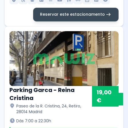
arrow_right_alt
Reservar este estacionamento
Parking Garca - Reina
19,00
Cristina
€
location_on
Paseo de la R. Cristina, 24, Retiro,
28014 Madrid
schedule
Dàs 7:00 a 22:30h