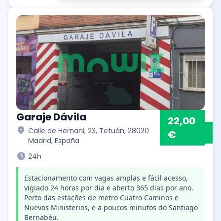
Garaje Dávila
22,00
location_on
Calle de Hernani, 23, Tetuán, 28020
€
Madrid, España
schedule
24h
Estacionamento com vagas amplas e fácil acesso,
vigiado 24 horas por dia e aberto 365 dias por ano.
Perto das estações de metro Cuatro Caminos e
Nuevos Ministerios, e a poucos minutos do Santiago
Bernabéu.