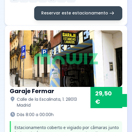
arrow_right_alt
Reservar este estacionamento
Garaje Fermar
29,50
location_on
Calle de la Escalinata, 1. 28013
€
Madrid
schedule
Dàs 8:00 a 00:00h
Estacionamento coberto e vigiado por câmaras junto