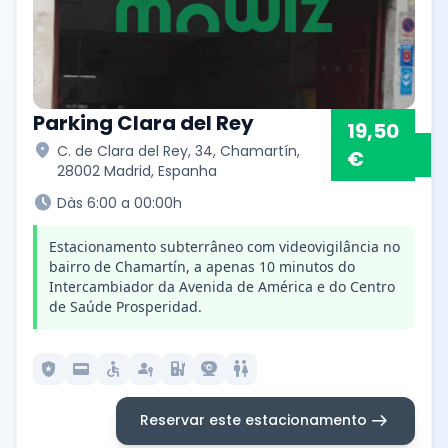
Parking Clara del Rey
19,50
location_on
C. de Clara del Rey, 34, Chamartín,
€
28002 Madrid, Espanha
schedule
Dàs 6:00 a 00:00h
Estacionamento subterrâneo com videovigilância no
bairro de Chamartín, a apenas 10 minutos do
Intercambiador da Avenida de América e do Centro
de Saúde Prosperidad.
local_police
credit_card
accessible
passkey
ev_station
camera_video
wc
arrow_right_alt
Reservar este estacionamento