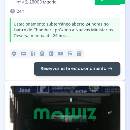
nº 42, 28003 Madrid
schedule
24h
Estacionamento subterrâneo aberto 24 horas no
bairro de Chamberí, próximo a Nuevos Ministerios.
Reserva mínima de 24 horas.
local_police
credit_card
ev_station
camera_video
elevator
local_atm
wc
local_convenience_store
arrow_right_alt
Reservar este estacionamento