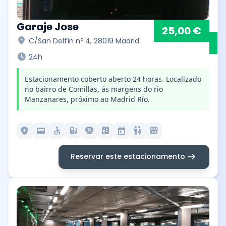
Garaje Jose
25,00 €
location_on
C/San Delfín nº 4, 28019 Madrid
schedule
24h
Estacionamento coberto aberto 24 horas. Localizado
no bairro de Comillas, às margens do rio
Manzanares, próximo ao Madrid Río.
local_police
credit_card
accessible
ev_station
camera_video
elevator
today
wc
local_convenience_store
arrow_right_alt
Reservar este estacionamento