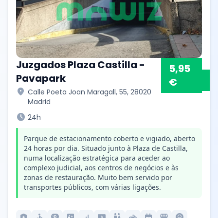
Juzgados Plaza Castilla -
5,95
Pavapark
€
location_on
Calle Poeta Joan Maragall, 55, 28020
Madrid
schedule
24h
Parque de estacionamento coberto e vigiado, aberto
24 horas por dia. Situado junto à Plaza de Castilla,
numa localização estratégica para aceder ao
complexo judicial, aos centros de negócios e às
zonas de restauração. Muito bem servido por
transportes públicos, com várias ligações.
local_police
accessible
camera_video
elevator
signal_cellular_alt
local_atm
wc
motorcycle
calendar_month
local_convenience_store
lightbulb_circle