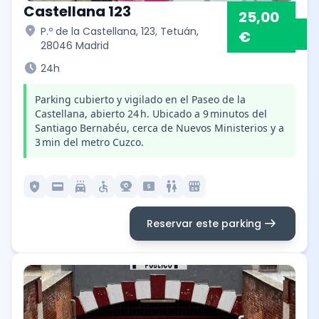
Castellana 123
25,00
location_on
P.º de la Castellana, 123, Tetuán,
€
28046 Madrid
schedule
24h
Parking cubierto y vigilado en el Paseo de la
Castellana, abierto 24 h. Ubicado a 9 minutos del
Santiago Bernabéu, cerca de Nuevos Ministerios y a
3 min del metro Cuzco.
local_police
credit_card
local_car_wash
accessible
camera_video
local_atm
wc
local_convenience_store
arrow_right_alt
Reservar este parking