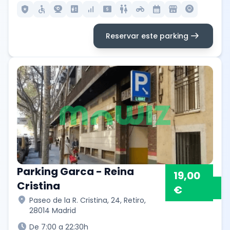
local_police
accessible
camera_video
elevator
signal_cellular_alt
local_atm
wc
motorcycle
calendar_month
local_convenience_store
lightbulb_circle
arrow_right_alt
Reservar este parking
Parking Garca - Reina
19,00
Cristina
€
location_on
Paseo de la R. Cristina, 24, Retiro,
28014 Madrid
schedule
De 7:00 a 22:30h