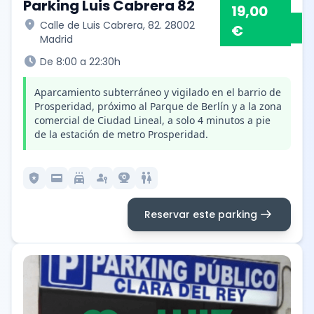
Parking Luis Cabrera 82
19,00
location_on
Calle de Luis Cabrera, 82. 28002
€
Madrid
schedule
De 8:00 a 22:30h
Aparcamiento subterráneo y vigilado en el barrio de
Prosperidad, próximo al Parque de Berlín y a la zona
comercial de Ciudad Lineal, a solo 4 minutos a pie
de la estación de metro Prosperidad.
local_police
credit_card
local_car_wash
passkey
camera_video
wc
arrow_right_alt
Reservar este parking