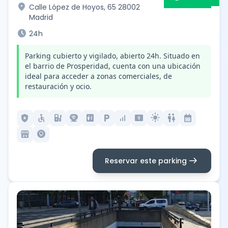
location_on
Calle López de Hoyos, 65 28002
Madrid
schedule
24h
Parking cubierto y vigilado, abierto 24h. Situado en
el barrio de Prosperidad, cuenta con una ubicación
ideal para acceder a zonas comerciales, de
restauración y ocio.
local_police
accessible
ev_station
camera_video
elevator
local_parking
signal_cellular_alt
local_atm
light_mode
wc
calendar_month
local_convenience_store
lightbulb_circle
arrow_right_alt
Reservar este parking