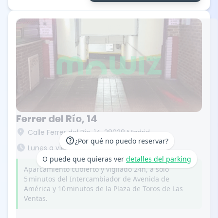
Ferrer del Río, 14
location_on
Calle Ferrer del Río, 14. 28028 Madrid
help
¿Por qué no puedo reservar?
schedule
Lunes a viernes de 7:00h a 22:30h.
O puede que quieras ver
detalles del parking
Aparcamiento cubierto y vigilado 24h, a solo
5 minutos del Intercambiador de Avenida de
América y 10 minutos de la Plaza de Toros de Las
Ventas.