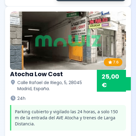
star
7.6
Atocha Low Cost
25,00
location_on
Calle Rafael de Riego, 5, 28045
€
Madrid, España.
schedule
24h
Parking cubierto y vigilado las 24 horas, a solo 150
m de la entrada del AVE Atocha y trenes de Larga
Distancia.