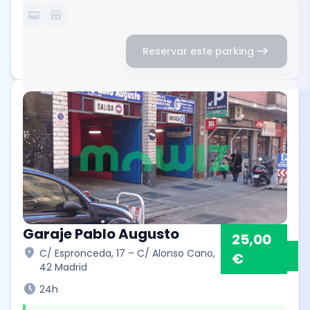
credit_card
local_convenience_store
arrow_right_alt
Reservar este parking
Garaje Pablo Augusto
25,00
location_on
C/ Espronceda, 17 – C/ Alonso Cano,
€
42 Madrid
schedule
24h