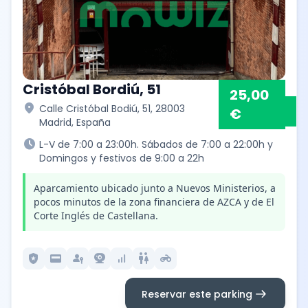
Cristóbal Bordiú, 51
25,00
location_on
Calle Cristóbal Bodiú, 51, 28003
€
Madrid, España
schedule
L-V de 7:00 a 23:00h. Sábados de 7:00 a 22:00h y
Domingos y festivos de 9:00 a 22h
Aparcamiento ubicado junto a Nuevos Ministerios, a
pocos minutos de la zona financiera de AZCA y de El
Corte Inglés de Castellana.
local_police
credit_card
passkey
camera_video
signal_cellular_alt
wc
motorcycle
arrow_right_alt
Reservar este parking