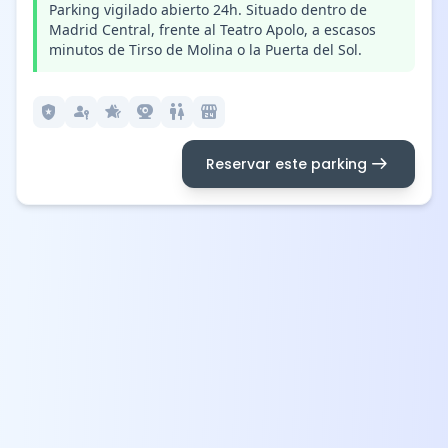
Parking vigilado abierto 24h. Situado dentro de
Madrid Central, frente al Teatro Apolo, a escasos
minutos de Tirso de Molina o la Puerta del Sol.
local_police
passkey
hotel_class
camera_video
wc
local_convenience_store
arrow_right_alt
Reservar este parking