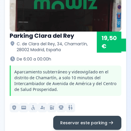
Parking Clara del Rey
19,50
location_on
C. de Clara del Rey, 34, Chamartín,
€
28002 Madrid, España
schedule
De 6:00 a 00:00h
Aparcamiento subterráneo y videovigilado en el
distrito de Chamartín, a solo 10 minutos del
Intercambiador de Avenida de América y del Centro
de Salud Prosperidad.
local_police
credit_card
accessible
passkey
ev_station
camera_video
wc
arrow_right_alt
Reservar este parking