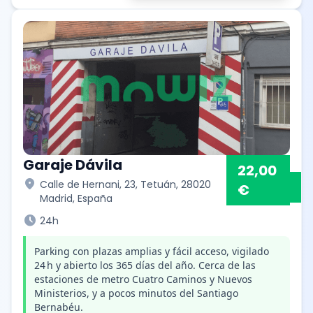
Garaje Dávila
22,00
location_on
Calle de Hernani, 23, Tetuán, 28020
€
Madrid, España
schedule
24h
Parking con plazas amplias y fácil acceso, vigilado
24 h y abierto los 365 días del año. Cerca de las
estaciones de metro Cuatro Caminos y Nuevos
Ministerios, y a pocos minutos del Santiago
Bernabéu.