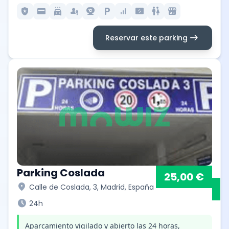
local_police
credit_card
local_car_wash
passkey
camera_video
local_parking
signal_cellular_alt
local_atm
wc
local_convenience_store
arrow_right_alt
Reservar este parking
Parking Coslada
25,00 €
location_on
Calle de Coslada, 3, Madrid, España
schedule
24h
Aparcamiento vigilado y abierto las 24 horas,