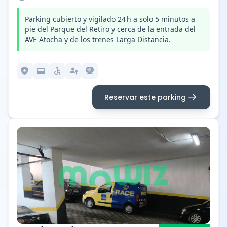
Parking cubierto y vigilado 24 h a solo 5 minutos a
pie del Parque del Retiro y cerca de la entrada del
AVE Atocha y de los trenes Larga Distancia.
local_police
credit_card
accessible
passkey
camera_video
arrow_right_alt
Reservar este parking