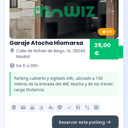
star
8.6
Garaje Atocha Hiomarsa
25,00
location_on
Calle de Rafael de Riego, 14, 28045,
€
Madrid
schedule
De 6 a 00h
Parking cubierto y vigilado 24h, ubicado a 150
metros de la entrada del AVE Atocha y de los trenes
Larga Distancia.
local_police
credit_card
local_car_wash
accessible
passkey
camera_video
signal_cellular_alt
wc
phone_callback
local_convenience_store
arrow_right_alt
Reservar este parking