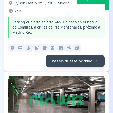
location_on
C/San Delfín nº 4, 28019 Madrid
schedule
24h
Parking cubierto abierto 24h. Ubicado en el barrio
de Comillas, a orillas del río Manzanares, próximo a
Madrid Río.
local_police
credit_card
accessible
ev_station
camera_video
elevator
today
wc
local_convenience_store
arrow_right_alt
Reservar este parking