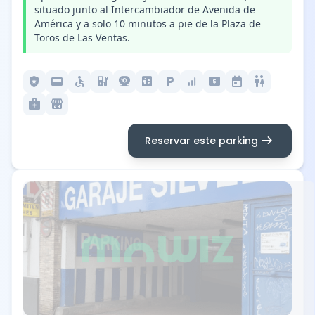
situado junto al Intercambiador de Avenida de
América y a solo 10 minutos a pie de la Plaza de
Toros de Las Ventas.
local_police
credit_card
accessible
ev_station
camera_video
elevator
local_parking
signal_cellular_alt
local_atm
today
wc
medical_services
local_convenience_store
arrow_right_alt
Reservar este parking