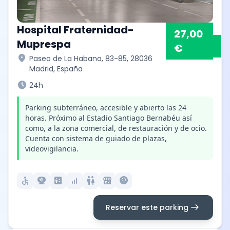
Hospital Fraternidad-
27,00
Muprespa
€
location_on
Paseo de La Habana, 83-85, 28036
Madrid, España
schedule
24h
Parking subterráneo, accesible y abierto las 24
horas. Próximo al Estadio Santiago Bernabéu así
como, a la zona comercial, de restauración y de ocio.
Cuenta con sistema de guiado de plazas,
videovigilancia.
accessible
camera_video
elevator
signal_cellular_alt
wc
local_convenience_store
lightbulb_circle
arrow_right_alt
Reservar este parking