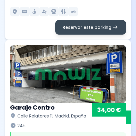
local_police
credit_card
accessible
passkey
camera_video
wc
motorcycle
arrow_right_alt
Reservar este parking
Garaje Centro
34,00 €
location_on
Calle Relatores 11, Madrid, España
schedule
24h