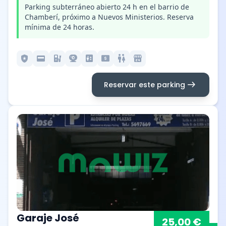
Parking subterráneo abierto 24 h en el barrio de
Chamberí, próximo a Nuevos Ministerios. Reserva
mínima de 24 horas.
local_police
credit_card
ev_station
camera_video
elevator
local_atm
wc
local_convenience_store
arrow_right_alt
Reservar este parking
Garaje José
25,00 €