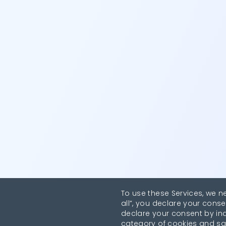
To use these Services, we n
all”, you declare your conse
declare your consent by indi
category of cookies and sa