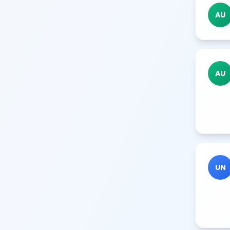
AU
AU
UN