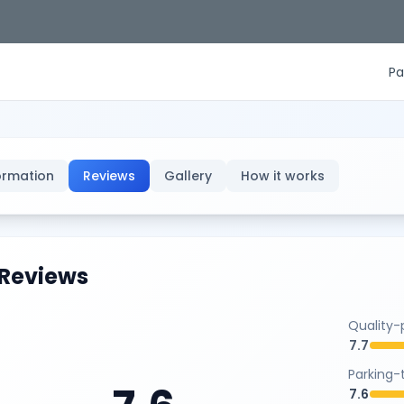
Pa
ormation
Reviews
Gallery
How it works
Reviews
Quality-p
7.7
Parking-
7.6