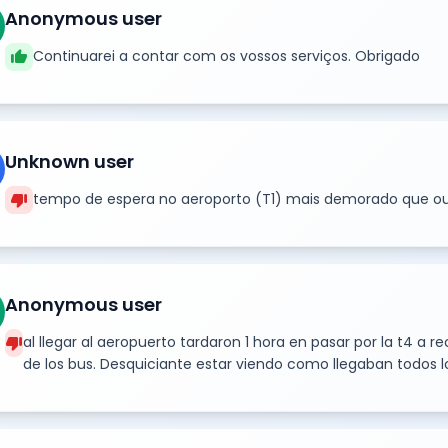
Anonymous user
thumb_up
Continuarei a contar com os vossos serviços. Obrigado
Unknown user
thumb_down
tempo de espera no aeroporto (T1) mais demorado que out
Anonymous user
thumb_down
al llegar al aeropuerto tardaron 1 hora en pasar por la t4 a 
de los bus. Desquiciante estar viendo como llegaban todos l