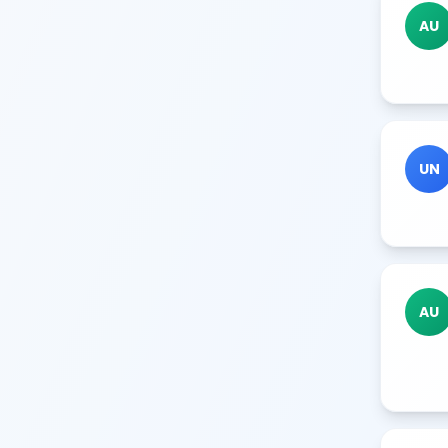
AU
UN
AU