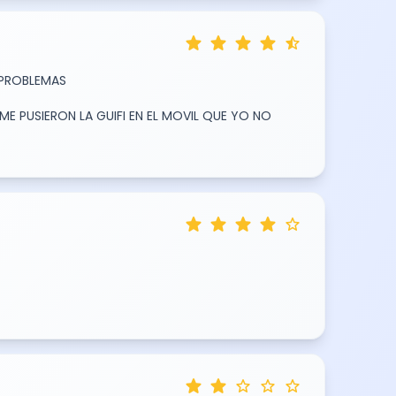
star
star
star
star
star_half
 PROBLEMAS
ME PUSIERON LA GUIFI EN EL MOVIL QUE YO NO
star
star
star
star
star
star
star
star
star
star