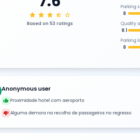
7.6
Parking 
8
star
star
star
star_half
star
Based on 53 ratings
Quality 
8.1
Parking 
8
Anonymous user
thumb_up
Proximidade hotel com aeroporto
thumb_down
Alguma demora na recolha de passageiros no regresso