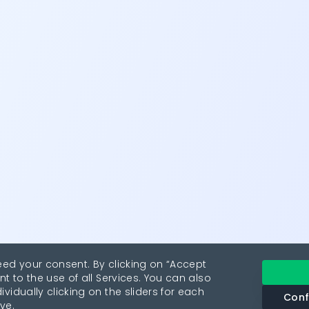
eed your consent. By clicking on “Accept
nt to the use of all Services. You can also
vidually clicking on the sliders for each
Conf
ve.