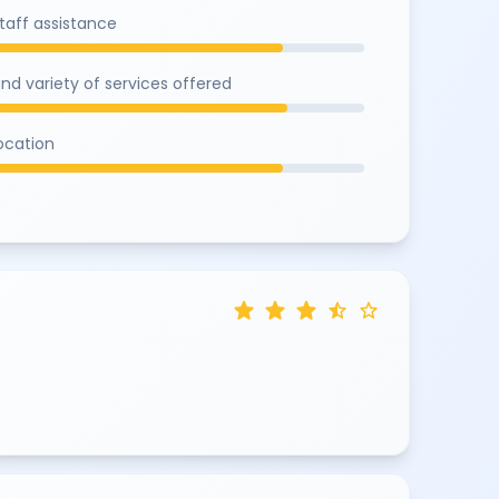
staff assistance
and variety of services offered
location
star
star
star
star_half
star