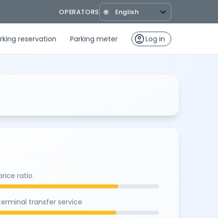
OPERATORS
🌐
account_circle
rking reservation
Parking meter
Log in
rice ratio
terminal transfer service