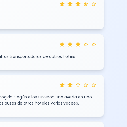
star
star
star
star_half
star
star
star
star
star
star
ras transportadoras de outros hoteis
star
star
star
star
star
recogida. Según ellos tuvieron una avería en uno
os buses de otros hoteles varias vecees.