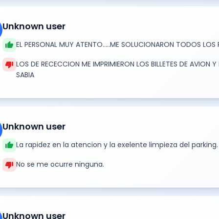
Unknown user
thumb_up
EL PERSONAL MUY ATENTO.....ME SOLUCIONARON TODOS LOS
thumb_down
LOS DE RECECCION ME IMPRIMIERON LOS BILLETES DE AVION Y 
SABIA
Unknown user
thumb_up
La rapidez en la atencion y la exelente limpieza del parking.
thumb_down
No se me ocurre ninguna.
Unknown user