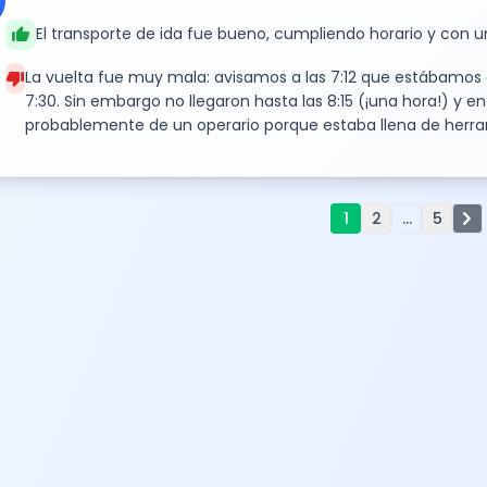
thumb_up
El transporte de ida fue bueno, cumpliendo horario y con u
thumb_down
La vuelta fue muy mala: avisamos a las 7:12 que estábamos en
7:30. Sin embargo no llegaron hasta las 8:15 (¡una hora!) y 
probablemente de un operario porque estaba llena de herrami
chevron_right
1
2
...
5