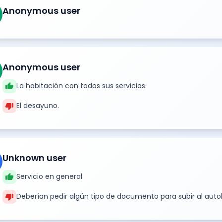
Anonymous user
Anonymous user
thumb_up
La habitación con todos sus servicios.
thumb_down
El desayuno.
Unknown user
thumb_up
Servicio en general
thumb_down
Deberían pedir algún tipo de documento para subir al aut