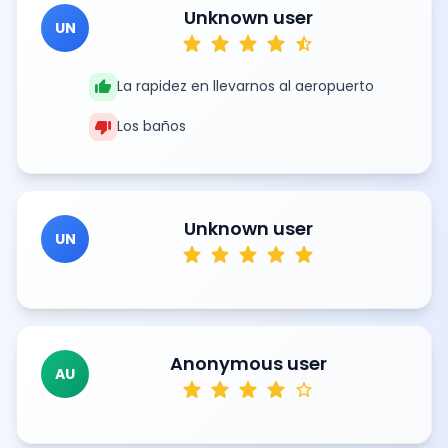
Unknown user
UN
star
star
star
star
star_half
thumb_up
La rapidez en llevarnos al aeropuerto
thumb_down
Los baños
Unknown user
UN
star
star
star
star
star
Anonymous user
AU
star
star
star
star
star