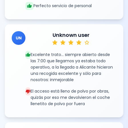
thumb_up
Perfecto servicio de personal
Unknown user
UN
star
star
star
star
star
thumb_up
Excelente trato... siempre abierto desde
las 7:00 que llegamos ya estaba todo
operativo, a la llegada a Alicante hicieron
una recogida excelente y sólo para
nosotros: inmejorable
thumb_down
El acceso está lleno de polvo por obras,
quizás por eso me devolvieron el coche
llenetito de polvo por fuera