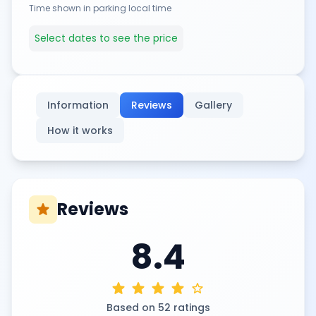
Time shown in parking local time
Select dates to see the price
Information
Reviews
Gallery
How it works
Reviews
star
8.4
star
star
star
star
star
Based on 52 ratings