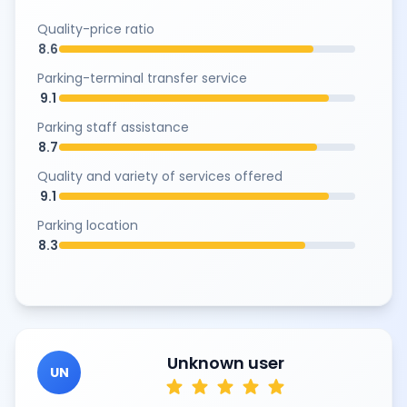
Quality-price ratio
8.6
Parking-terminal transfer service
9.1
Parking staff assistance
8.7
Quality and variety of services offered
9.1
Parking location
8.3
Unknown user
UN
star
star
star
star
star