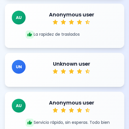
Anonymous user
AU
star
star
star
star
star_half
thumb_up
La rapidez de traslados
Unknown user
UN
star
star
star
star
star_half
Anonymous user
AU
star
star
star
star
star_half
thumb_up
Servicio rápido, sin esperas. Todo bien