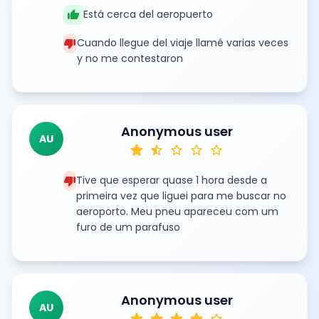
thumb_up
Está cerca del aeropuerto
thumb_down
Cuando llegue del viaje llamé varias veces
y no me contestaron
Anonymous user
AU
star
star_half
star
star
star
thumb_down
Tive que esperar quase 1 hora desde a
primeira vez que liguei para me buscar no
aeroporto. Meu pneu apareceu com um
furo de um parafuso
Anonymous user
AU
star
star
star
star
star