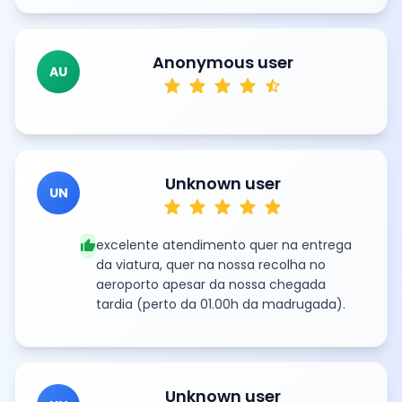
Anonymous user
AU
star
star
star
star
star_half
Unknown user
UN
star
star
star
star
star
thumb_up
excelente atendimento quer na entrega
da viatura, quer na nossa recolha no
aeroporto apesar da nossa chegada
tardia (perto da 01.00h da madrugada).
Unknown user