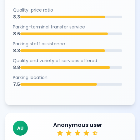
Quality-price ratio
8.3
Parking-terminal transfer service
8.6
Parking staff assistance
8.3
Quality and variety of services offered
8.8
Parking location
7.5
Anonymous user
AU
star
star
star
star
star_half