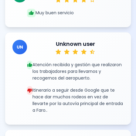
thumb_up
Muy buen servicio
Unknown user
UN
star
star
star
star
star_half
thumb_up
Atención recibida y gestión que realizaron
los trabajadores para llevarnos y
recogernos del aeropuerto.
thumb_down
Itinerario a seguir desde Google que te
hace dar muchos rodeos en vez de
llevarte por la autovía principal de entrada
a Faro..