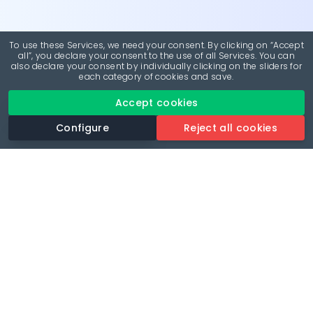
To use these Services, we need your consent. By clicking on “Accept
all”, you declare your consent to the use of all Services. You can
also declare your consent by individually clicking on the sliders for
each category of cookies and save.
Accept cookies
Configure
Reject all cookies
Revolutionise your parking experience with the most
comprehensive parking app.