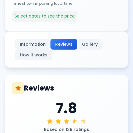
Time shown in parking local time
Select dates to see the price
Information
Reviews
Gallery
How it works
Reviews
star
7.8
star
star
star
star_half
star
Based on 129 ratings