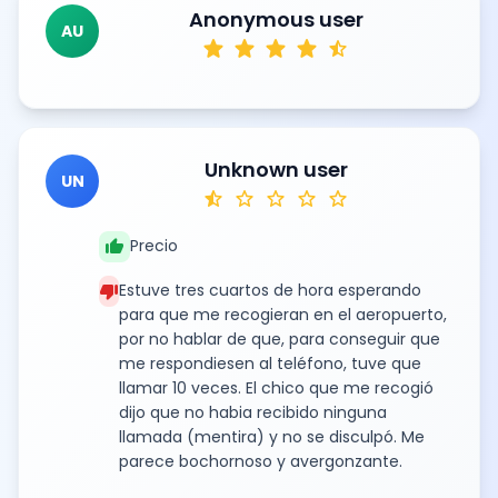
Anonymous user
AU
star
star
star
star
star_half
Unknown user
UN
star_half
star
star
star
star
thumb_up
Precio
thumb_down
Estuve tres cuartos de hora esperando
para que me recogieran en el aeropuerto,
por no hablar de que, para conseguir que
me respondiesen al teléfono, tuve que
llamar 10 veces. El chico que me recogió
dijo que no habia recibido ninguna
llamada (mentira) y no se disculpó. Me
parece bochornoso y avergonzante.