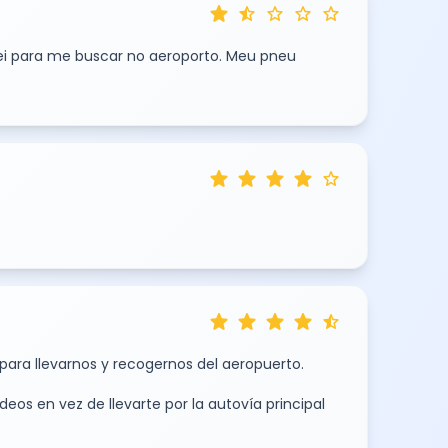
star
star_half
star
star
star
uei para me buscar no aeroporto. Meu pneu
star
star
star
star
star
star
star
star
star
star_half
 para llevarnos y recogernos del aeropuerto.
eos en vez de llevarte por la autovía principal