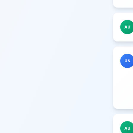
AU
UN
AU