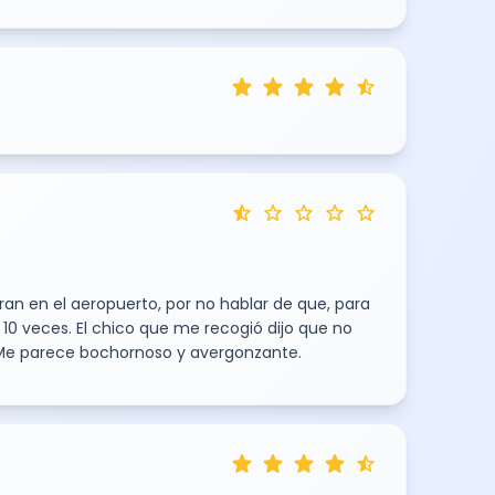
star
star
star
star
star_half
star_half
star
star
star
star
an en el aeropuerto, por no hablar de que, para
10 veces. El chico que me recogió dijo que no
. Me parece bochornoso y avergonzante.
star
star
star
star
star_half