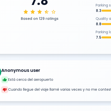
7.8
Parking 
8.3
star
star
star
star_half
star
Based on 129 ratings
Quality 
8.8
Parking 
7.5
Anonymous user
thumb_up
Está cerca del aeropuerto
thumb_down
Cuando llegue del viaje llamé varias veces y no me contes