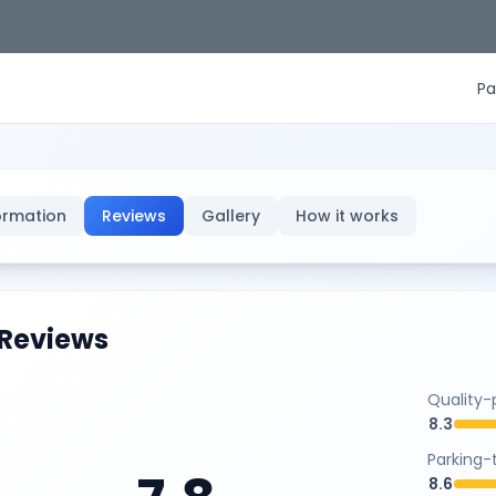
Pa
ormation
Reviews
Gallery
How it works
Reviews
Quality-p
8.3
Parking-
8.6