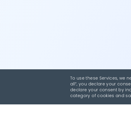
To use these Services, we n
all”, you declare your conse
declare your consent by indi
category of cookies and sa