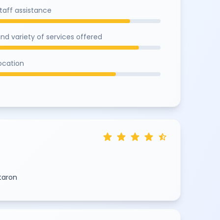
staff assistance
and variety of services offered
location
star
star
star
star
star_half
taron