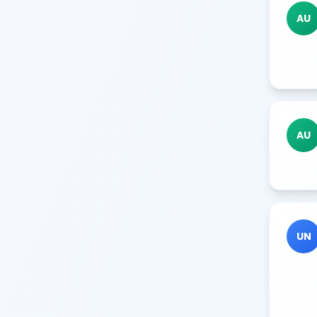
AU
AU
UN