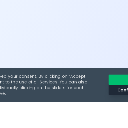
eed your consent. By clicking on “Accept
nt to the use of all Services. You can also
vidually clicking on the sliders for each
Conf
ve.