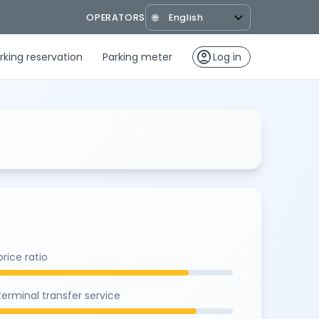
OPERATORS
🌐
account_circle
rking reservation
Parking meter
Log in
rice ratio
terminal transfer service