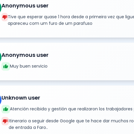
Anonymous user
thumb_down
Tive que esperar quase 1 hora desde a primeira vez que lig
apareceu com um furo de um parafuso
Anonymous user
thumb_up
Muy buen servicio
Unknown user
thumb_up
Atención recibida y gestión que realizaron los trabajadores
thumb_down
Itinerario a seguir desde Google que te hace dar muchos rod
de entrada a Faro..