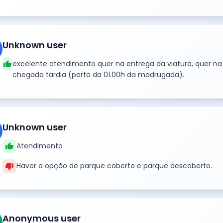
Unknown user
thumb_up
excelente atendimento quer na entrega da viatura, quer na
chegada tardia (perto da 01.00h da madrugada).
Unknown user
thumb_up
Atendimento
thumb_down
Haver a opção de parque coberto e parque descoberto.
Anonymous user