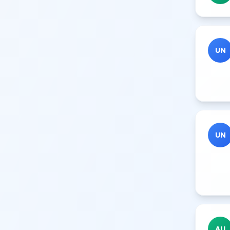
UN
UN
AU