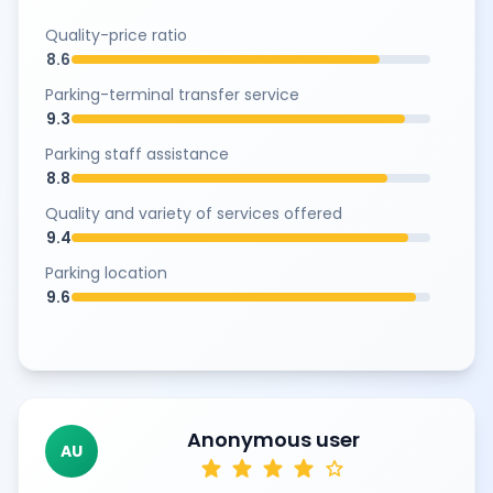
Quality-price ratio
8.6
Parking-terminal transfer service
9.3
Parking staff assistance
8.8
Quality and variety of services offered
9.4
Parking location
9.6
Anonymous user
AU
star
star
star
star
star