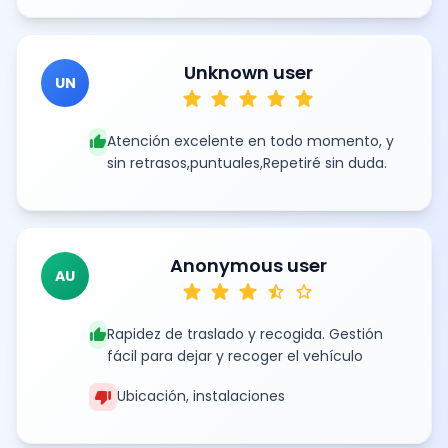
Unknown user
UN
star
star
star
star
star
thumb_up
Atención excelente en todo momento, y
sin retrasos,puntuales,Repetiré sin duda.
Anonymous user
AU
star
star
star
star_half
star
thumb_up
Rapidez de traslado y recogida. Gestión
fácil para dejar y recoger el vehículo
thumb_down
Ubicación, instalaciones