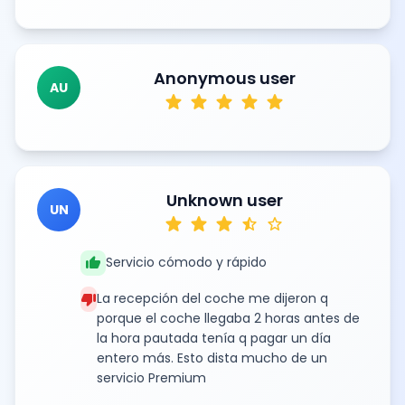
Anonymous user
AU
star
star
star
star
star
Unknown user
UN
star
star
star
star_half
star
thumb_up
Servicio cómodo y rápido
thumb_down
La recepción del coche me dijeron q
porque el coche llegaba 2 horas antes de
la hora pautada tenía q pagar un día
entero más. Esto dista mucho de un
servicio Premium