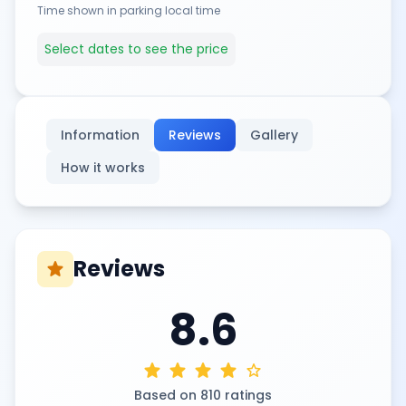
Time shown in parking local time
Select dates to see the price
Information
Reviews
Gallery
How it works
Reviews
star
8.6
star
star
star
star
star
Based on 810 ratings