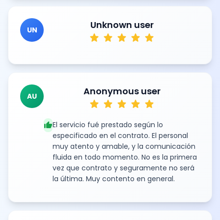
Unknown user
UN
star
star
star
star
star
Anonymous user
AU
star
star
star
star
star
thumb_up
El servicio fué prestado según lo
especificado en el contrato. El personal
muy atento y amable, y la comunicación
fluida en todo momento. No es la primera
vez que contrato y seguramente no será
la última. Muy contento en general.